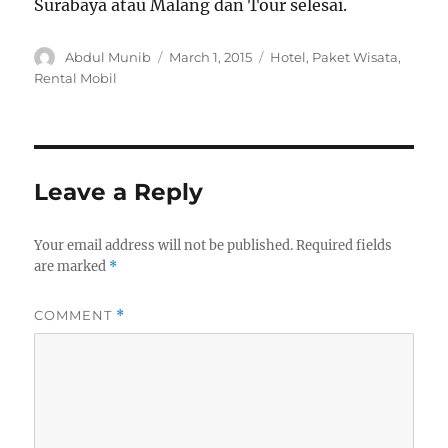
Surabaya atau Malang dan Tour selesai.
Author
Posted
Categories
Abdul Munib
March 1, 2015
Hotel
,
Paket Wisata
,
on
Rental Mobil
Leave a Reply
Your email address will not be published.
Required fields
are marked
*
COMMENT
*