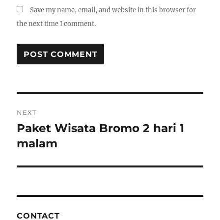
Save my name, email, and website in this browser for
the next time I comment.
Post
NEXT
navigation
Paket Wisata Bromo 2 hari 1
Next
post:
malam
CONTACT